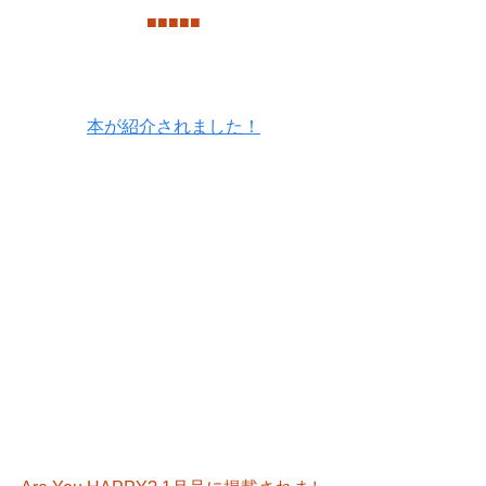
■
■
■
■
■
本が紹介されました！