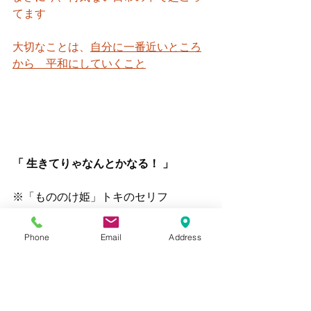
てます
大切なことは、
自分に一番近いところ
から　平和にしていくこと
「 生きてりゃなんとかなる！ 」
※「もののけ姫」トキのセリフ
苦しくて辛いことは誰にでもありま
Phone
Email
Address
す、
そんな時こそ、自分に話しかけてあげ
る言葉