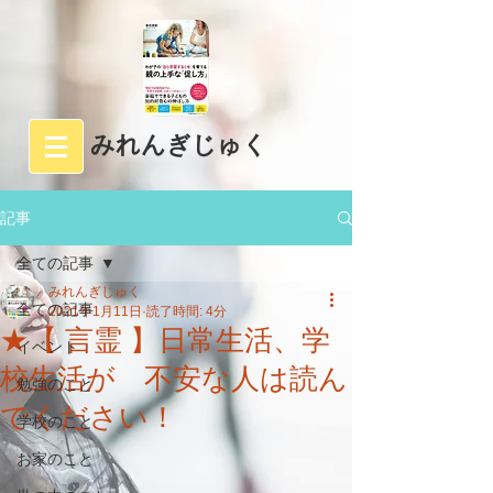
みれんぎじゅく
記事
全ての記事
みれんぎじゅく
全ての記事
2021年1月11日
読了時間: 4分
★【 言霊 】日常生活、学
イベント
校生活が 不安な人は読ん
勉強のこと
でください！
学校のこと
お家のこと