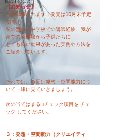
世の中のこと
【お知らせ】
本が出版されます！発売は10月末予定
です。
私の塾や小中学校での講師経験、我が
家での実体験から子供たちに
とても良い効果があった実例や方法を
ご紹介しています。
それでは、今回は発想・空間能力につ
いて一緒に見ていきましょう。
次の当てはまる□チェック項目を チェ
ック してください。
３：発想・空間能力（クリエイティ