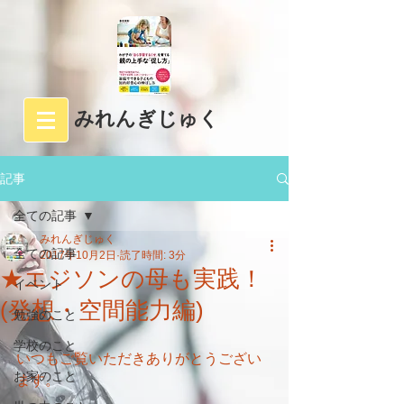
みれんぎじゅく
記事
全ての記事
みれんぎじゅく
全ての記事
2017年10月2日
読了時間: 3分
★エジソンの母も実践！
イベント
(発想・空間能力編)
勉強のこと
学校のこと
いつもご覧いただきありがとうござい
お家のこと
ます。