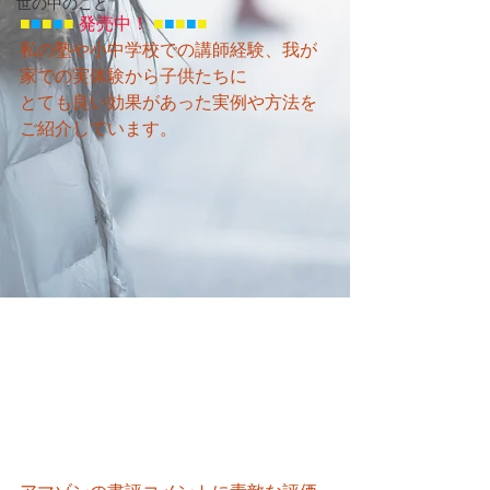
世の中のこと
■
■
■
■
■
発売中！
■
■
■
■
■
私の塾や小中学校での講師経験、我が
家での実体験から子供たちに
とても良い効果があった実例や方法を
ご紹介しています。