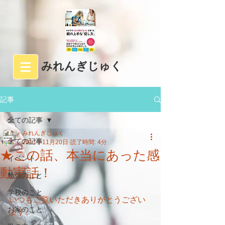
みれんぎじゅく
記事
全ての記事
みれんぎじゅく
全ての記事
2017年11月20日
読了時間: 4分
★この話、本当にあった感
イベント
動実話！
勉強のこと
学校のこと
いつもご覧いただきありがとうござい
お家のこと
ます。