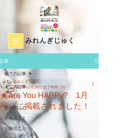
みれんぎじゅく
記事
全ての記事
みれんぎじゅく
全ての記事
2017年12月18日
読了時間: 2分
★Are You HAPPy? 1月
イベント
号 に掲載されました！
勉強のこと
学校のこと
お家のこと