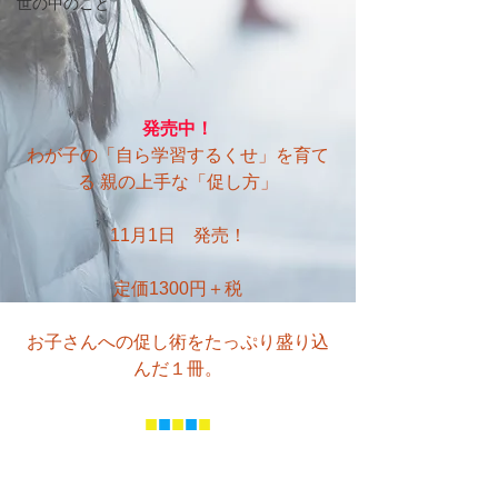
世の中のこと
発売中！
わが子の「自ら学習するくせ」を育て
る 親の上手な「促し方」
11月1日　発売！
定価1300円＋税
お子さんへの促し術をたっぷり盛り込
んだ１冊。
■
■
■
■
■