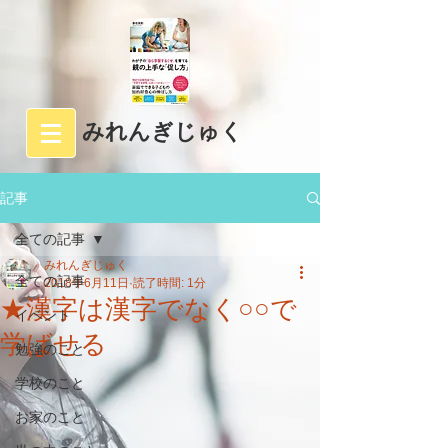
みれんぎじゅく
記事
全ての記事
みれんぎじゅく
全ての記事
2018年6月11日
読了時間: 1分
★漢字は漢字でなく○○で
イベント
学ばせる
勉強のこと
学校のこと
お家のこと