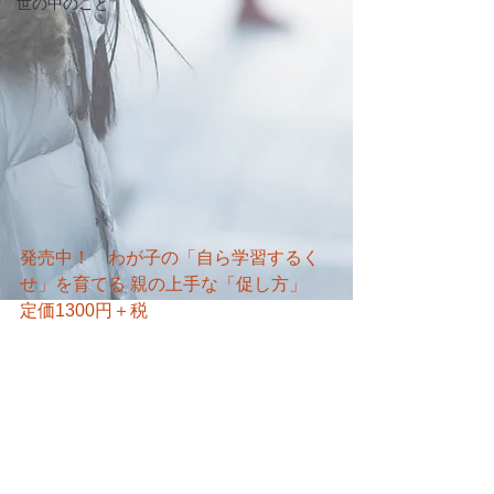
世の中のこと
発売中！　わが子の「自ら学習するく
せ」を育てる 親の上手な「促し方」　
定価1300円＋税