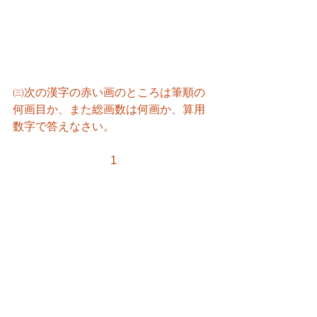
㈢次の漢字の赤い画のところは筆順の
何画目か、また総画数は何画か、算用
数字で答えなさい。
1