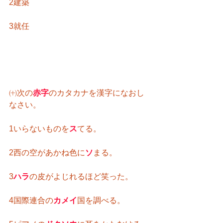
2建築
3就任
㈩次の
赤字
のカタカナを漢字になおし
なさい。
1いらないものを
ス
てる。
2西の空があかね色に
ソ
まる。
3
ハラ
の皮がよじれるほど笑った。
4国際連合の
カメイ
国を調べる。