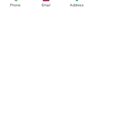
間違った時にどういう間違いをしたの
Phone
Email
Address
かに気づくことが大切です。
全39問中、約7割正答28問以上正解で
合格！
それでは回答です。