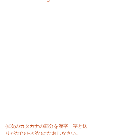
3
㈣次のカタカナの部分を漢字一字と送
りがな(ひらがな)になおしなさい。