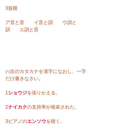
3規模
ア音と音　　イ音と訓　　ウ訓と
訓　　エ訓と音
㈥次のカタカナを漢字になおし、一字
だけ書きなさい。
1
ショウジ
を張りかえる。
2
ナイカク
の支持率が発表された。
3ピアノの
エンソウ
を聴く。