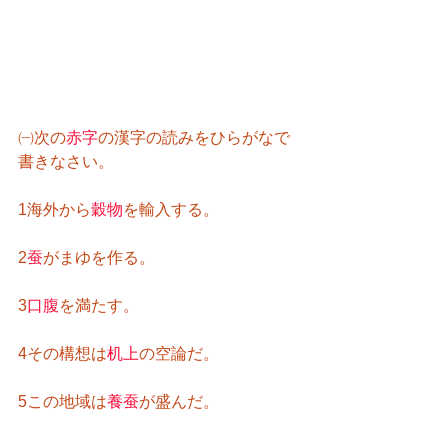
㈠次の
赤字
の漢字の読みをひらがなで
書きなさい。
1海外から
穀物
を輸入する。
2
蚕
がまゆを作る。
3
口腹
を満たす。
4その構想は
机上
の空論だ。
5この地域は
養蚕
が盛んだ。