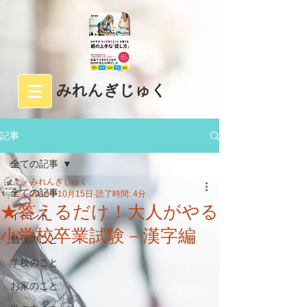
みれんぎじゅく
記事
全ての記事
みれんぎじゅく
全ての記事
2018年10月15日
読了時間: 4分
★答えるだけ！大人がやる
イベント
小学校卒業試験－漢字編
勉強のこと
学校のこと
お家のこと