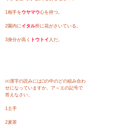
1相手を
ウヤマウ
心を持つ。
2園内に
イタル
所に花がさいている。
3身分が高く
トウトイ
人だ。
㈤漢字の読みには□の中のどの組み合わ
せになっていますか。ア～エの記号で
答えなさい。
1土手
2麦茶