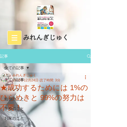
みれんぎじゅく
記事
全ての記事
みれんぎじゅく
全ての記事
2018年12月24日
読了時間: 3分
★成功するためには 1%の
イベント
ひらめきと 99%の努力は
勉強のこと
不要！
学校のこと
お家のこと