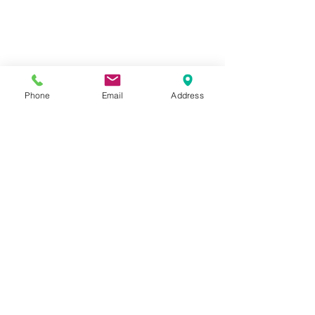
Phone
Email
Address
塾生の現 5年生(新 6年生)は 4級以上の
検定試験挑戦なので
かなり苦戦してますが、6年生のうち
に 4級は合格できるでしょう
その後、各人と面談して 3級挑戦する
か目を見て確かめます
親御さんへは私から塾として上位級を
本人が挑戦したい旨のお手紙を出しま