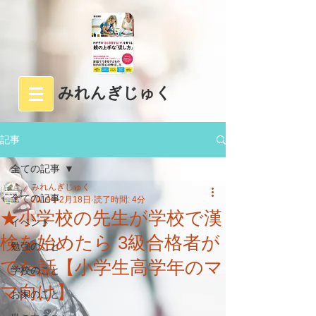
みれんぎじゅく
記事
全ての記事
みれんぎじゅく
全ての記事
2019年2月18日
読了時間: 4分
★小学校の先生が学校で漢
イベント
検を始めたら 3級合格者が
勉強のこと
でた話【小学生高学年のマ
学校のこと
マ向け】
お家のこと