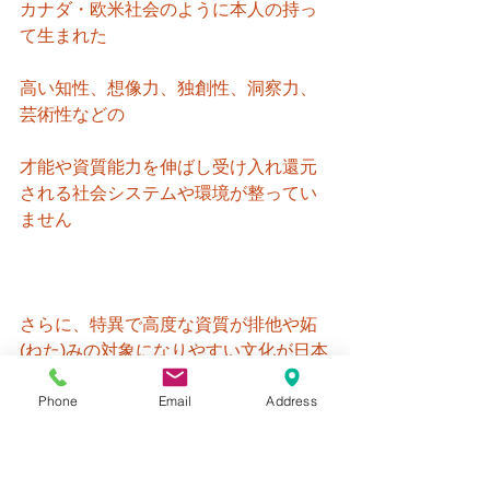
カナダ・欧米社会のように本人の持っ
て生まれた
高い知性、想像力、独創性、洞察力、
芸術性などの
才能や資質能力を伸ばし受け入れ還元
される社会システムや環境が整ってい
ません
さらに、特異で高度な資質が排他や妬
(ねた)みの対象になりやすい文化が日本
にはあります
Phone
Email
Address
日本国内においてギフテッドの定義が
浸透しないのは、