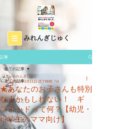
みれんぎじゅく
記事
全ての記事
みれんぎじゅく
全ての記事
2019年3月11日
読了時間: 7分
★あなたのお子さんも特別
イベント
な人かもしれない！ ギ
勉強のこと
フテッドって何？【幼児・
学校のこと
小学生のママ向け】
お家のこと