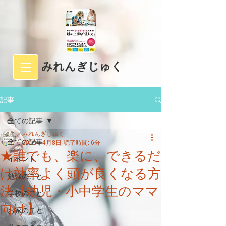
みれんぎじゅく
記事
全ての記事
みれんぎじゅく
全ての記事
2019年4月8日
読了時間: 6分
★誰でも、楽に、できるだ
イベント
け効率よく頭が良くなる方
勉強のこと
法【幼児・小中学生のママ
学校のこと
向け】
お家のこと