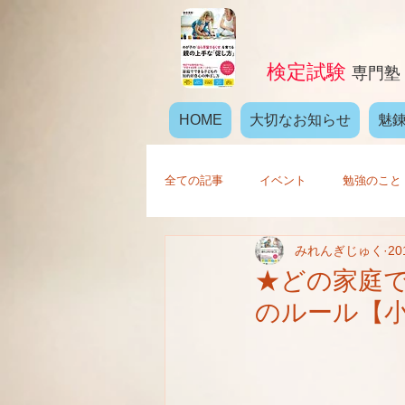
検定試験
専門塾
HOME
大切なお知らせ
魅
全ての記事
イベント
勉強のこと
みれんぎじゅく
2
★どの家庭
のルール【