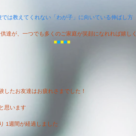
校では教えてくれない「わが子」に向いている伸ばし方
子供達が、一つでも多くのご家庭が笑顔になれれば嬉し
■
■
■
■
■
験したお友達はお疲れさまでした！
と思います
り 1週間が経過しました