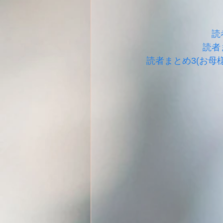
読
読者
読者まとめ3(お母