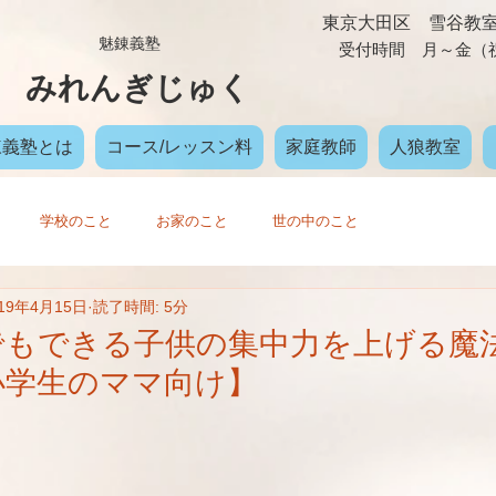
東京大田区 雪谷教
​魅錬義塾
受付時間 月～金（祝日除
みれんぎじゅく
錬義塾とは
コース/レッスン料
家庭教師
人狼教室
学校のこと
お家のこと
世の中のこと
019年4月15日
読了時間: 5分
でもできる子供の集中力を上げる魔
小学生のママ向け】