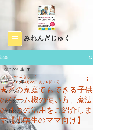
みれんぎじゅく
記事
全ての記事
みれんぎじゅく
全ての記事
2019年4月22日
読了時間: 6分
★どの家庭でもできる子供
イベント
のゲーム機の使い方、魔法
勉強のこと
の４つの活用をご紹介しま
学校のこと
す【小学生のママ向け】
お家のこと