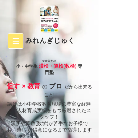
みれんぎじゅく
魅錬義塾の
漢
検・算検
(
数検
)
専
小・中学生
門塾
促す × 教育
プロ
の
だから出来る
こと!
講師は小中学校教育現場の豊富な経験
と 人材育成実績をもつ厳選されたス
タッフ！
漢字や算数(数学)が苦手なお子様で
も 楽しく 得意になるまで指導します