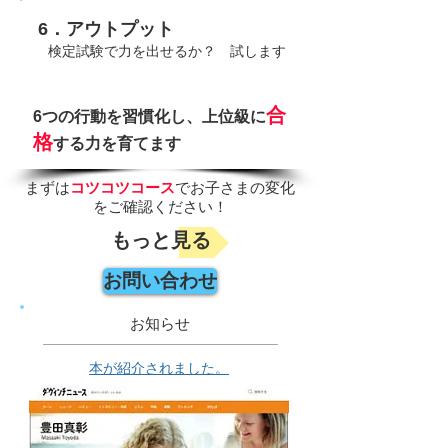
6．アウトプット
​ 検定試験で力を出せるか？ 試します
合
6つの行動を習慣化し、上位級に
格
する力を育てます
まずは
コツコツコース
でお子さまの変化
をご確認ください！
もっと見る
お問い合わせ
お知らせ
本が紹介されました。