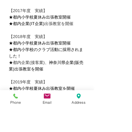
【2017年度 実績】
★都内小学校夏休み出張教室開催
★都内企業(IT企業)
出張教室を開催
【2018年度 実績】
★都内小学校夏休み出張教室開催
​★都内小学校のクラブ活動に採用されま
した！
★
都内
企業(接客業)、
神奈川県企業(販売
業)出張教室を開催
【2019年度 実績】
★都内小学校夏休み出張教室を開催
★都内企業(接客業)出張教室を開催
※ゲームの特性上、小学生は 低学年と
Phone
Email
Address
高学年で分けて行います。１グループは
７名～１2名まで可能です
所要時間は最低２回戦で９０分（ゲー
ム説明、ゲーム、振り返りなど）要しま