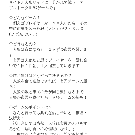
サイドと人狼サイドに 分かれて戦う テー
ブルトークRPGゲームです
◇どんなゲーム？
例えばプレイヤーが １０人いたら その
中に市民を装った狼（人狼）が２～３匹潜
(ひそ)んでいます
◇どうなるの？
人狼は夜になると １人ずつ市民を襲いま
す
市民は人狼だと思うプレイヤーを 話し合
いで１日１回朝、１人追放していきます
◇勝ち負けはどうやって決まるの？
人狼を全て追放できれば 市民チームの勝
ち！
人狼の数と市民の数が同じ数になるまで
人狼が市民を食べたら 人狼チームの勝ち！
◇ゲームのポイントは？
なんと言っても真剣な話し合いと 推理・
決断力！
話し合いでは当然、人狼は市民のふりをす
るから 騙し合いの心理戦になります
一度やると病みつきになる 誰でも簡単に