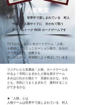
人狼教室
人狼ゲームは 世界中で楽しまれている 村人
サイドと人狼サイドに 分かれて戦う
テーブルトーク RGB カードゲームです
TVでおなじみの人気カードゲーム「人狼」
を教材に コミュニケーション能力、自分の
力で考える力、決断力を
楽しみながら 実体験により伸ばしていきま
す
フジテレビ人気番組「人狼」カードゲームを
やるよ！市民にまぎれた人狼を探すゲーム
きみはだれが人狼か？ 見破れるかな。それ
とも、市民にうまくまぎれて 勝利すること
ができるかな
★「人狼」とは
人狼ゲームは世界中で楽しまれている 村人