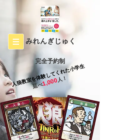
みれんぎじゅく
完全予約制
人狼教室を体験してくれた小学生
人！
1,000
延べ
​