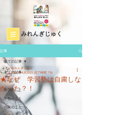
みれんぎじゅく
記事
全ての記事
みれんぎじゅく
全ての記事
2020年4月20日
読了時間: 7分
★なぜ 学習塾は自粛しな
イベント
かった？！
勉強のこと
学校のこと
お家のこと