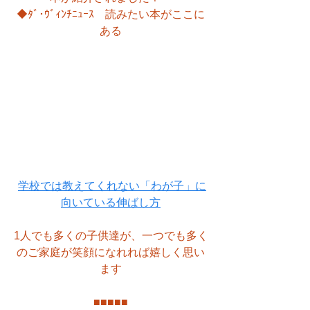
◆ﾀﾞ･ｳﾞｨﾝﾁﾆｭｰｽ　読みたい本がここに
ある
学校では教えてくれない「わが子」に
向いている伸ばし方
1人でも多くの子供達が、一つでも多く
のご家庭が笑顔になれれば嬉しく思い
ます
■
■
■
■
■