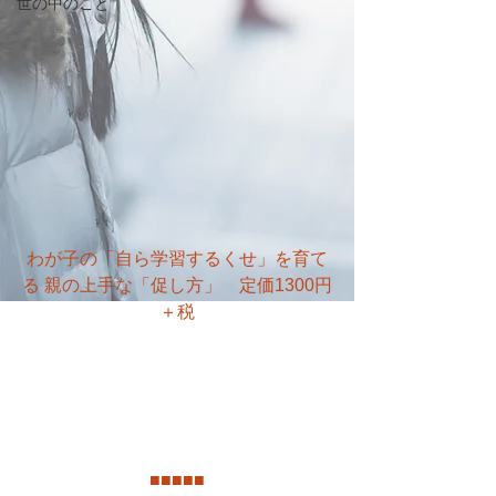
世の中のこと
わが子の「自ら学習するくせ」を育て
る 親の上手な「促し方」　定価1300円
＋税
■
■
■
■
■