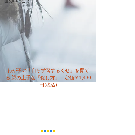
世の中のこと
わが子の「自ら学習するくせ」を育て
る 親の上手な「促し方」　定価￥1,430
円(税込)
■
■
■
■
■