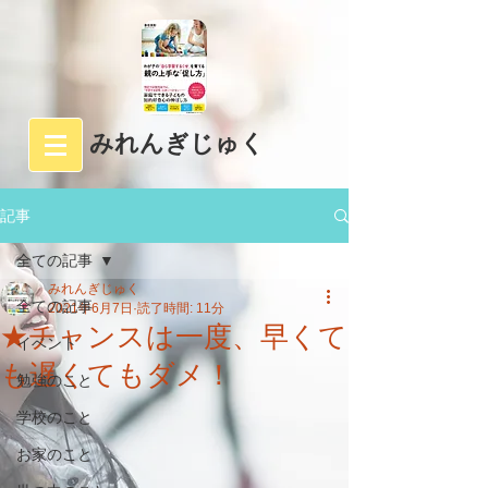
みれんぎじゅく
記事
全ての記事
みれんぎじゅく
全ての記事
2021年6月7日
読了時間: 11分
★チャンスは一度、早くて
イベント
も遅くてもダメ！
勉強のこと
学校のこと
お家のこと