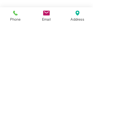
Phone
Email
Address
この心理テストは　あなたのお子さん
の　隠れた個性の一つです