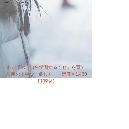
世の中のこと
わが子の「自ら学習するくせ」を育て
る 親の上手な「促し方」　定価￥1,430
円(税込)