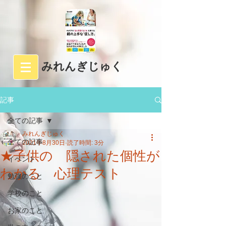
みれんぎじゅく
記事
全ての記事
みれんぎじゅく
全ての記事
2021年8月30日
読了時間: 3分
★子供の 隠された個性が
イベント
わかる 心理テスト
勉強のこと
学校のこと
お家のこと