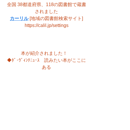
全国 38都道府県、118の図書館で蔵書
されました
カーリル
 [地域の図書館検索サイト]
https://calil.jp/settings
本が紹介されました！　
◆ﾀﾞ･ｳﾞｨﾝﾁﾆｭｰｽ　読みたい本がここに
ある