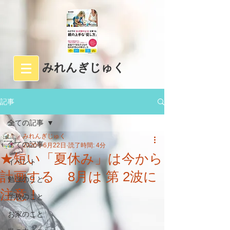
みれんぎじゅく
記事
全ての記事
みれんぎじゅく
全ての記事
2020年6月22日
読了時間: 4分
★短い「夏休み」は今から
イベント
計画する 8月は 第 2波に
勉強のこと
注意！
学校のこと
お家のこと