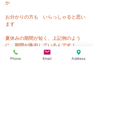
か
お分かりの方も　いらっしゃると思い
ます
夏休みの期間が短く、上記例のよう
に　期間が集中しているんです！
Phone
Email
Address
つまり、旅行に出かけるにせよ、
少ないイベントに出かけるにせよ
人が集中することが　予想出来ます
つまり　相当な密！
期間が短く、同じ期間に集中するので
あれば