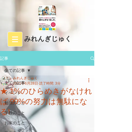
みれんぎじゅく
記事
全ての記事
みれんぎじゅく
全ての記事
2021年6月28日
読了時間: 3分
★ 1%のひらめきがなけれ
イベント
ば 99%の努力は無駄にな
勉強のこと
る!
学校のこと
お家のこと