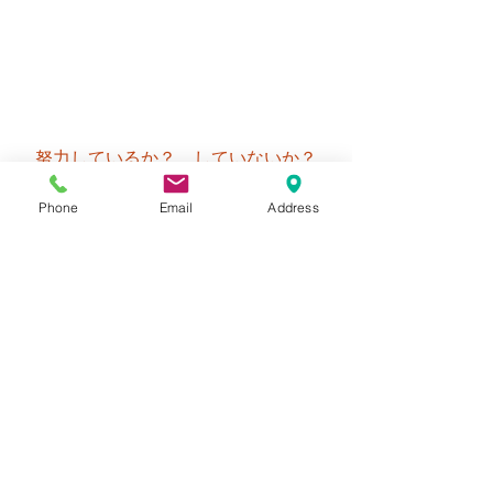
努力しているか？　していないか？
Phone
Email
Address
実は本人にしか分かりません
だって楽しいと言う気持ちで
夢中になっているなら苦じゃないから
Ｗ
第三者はエジソンの名言のように美談
に仕立て上げたいのですが、