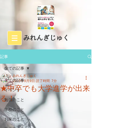
みれんぎじゅく
記事
全ての記事
みれんぎじゅく
全ての記事
2019年9月9日
読了時間: 7分
★中卒でも大学進学が出来
イベント
る！
勉強のこと
学校のこと
お家のこと