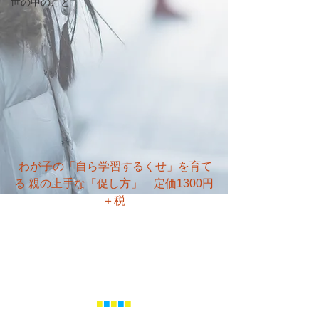
世の中のこと
 わが子の「自ら学習するくせ」を育て
る 親の上手な「促し方」　定価1300円
＋税
■
■
■
■
■