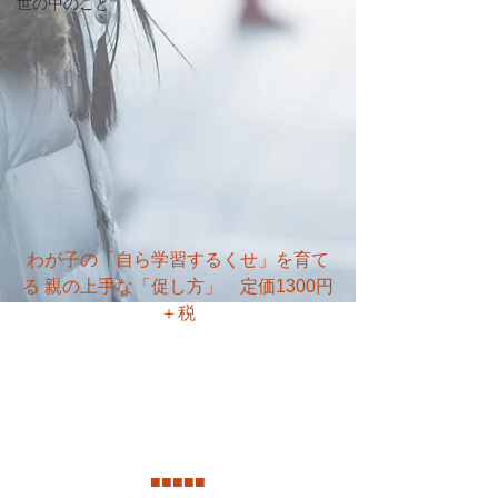
世の中のこと
わが子の「自ら学習するくせ」を育て
る 親の上手な「促し方」　定価1300円
＋税
■
■
■
■
■