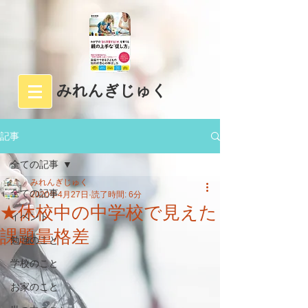
みれんぎじゅく
記事
全ての記事
みれんぎじゅく
全ての記事
2020年4月27日
読了時間: 6分
★休校中の中学校で見えた
イベント
課題量格差
勉強のこと
学校のこと
お家のこと