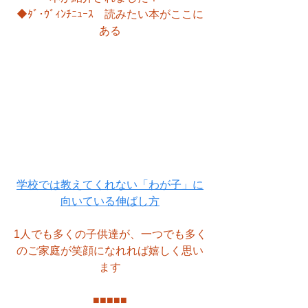
◆ﾀﾞ･ｳﾞｨﾝﾁﾆｭｰｽ　読みたい本がここに
ある
学校では教えてくれない「わが子」に
向いている伸ばし方
1人でも多くの子供達が、一つでも多く
のご家庭が笑顔になれれば嬉しく思い
ます
■
■
■
■
■