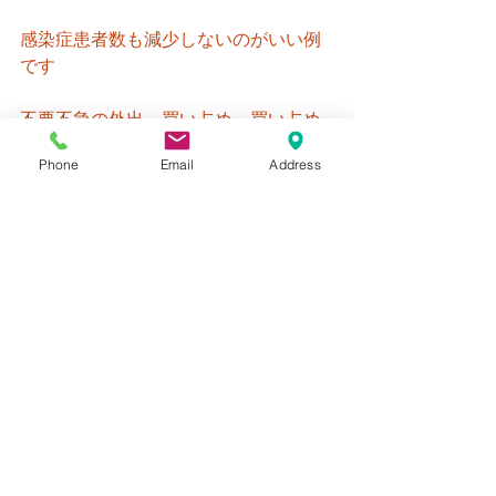
感染症患者数も減少しないのがいい例
です
不要不急の外出、買い占め、買い占め
による返品、マスク・手洗いエチケッ
Phone
Email
Address
ト…
そういう自己欲求が抑えられない大人
にならないように
今の子ども達が練習するチャンスと 捉
えてください
必ずこの先の進学時の面接や就職時の
面接、