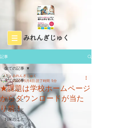
みれんぎじゅく
記事
全ての記事
みれんぎじゅく
全ての記事
2020年5月4日
読了時間: 5分
★課題は学校ホームページ
イベント
からダウンロードが当た
勉強のこと
り前！
学校のこと
お家のこと