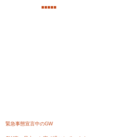
■
■
■
■
■
緊急事態宣言中のGW